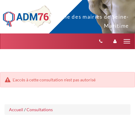
Aller
Aller
Tog
au
au
menu
nav
contenu
L'accès à cette consultation n'est pas autorisé
Accueil
/
Consultations