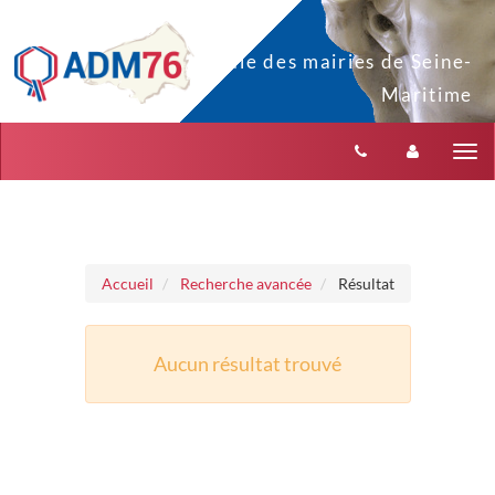
Aller au menu
Aller au contenu
Tog
nav
Accueil
Recherche avancée
Résultat
Aucun résultat trouvé