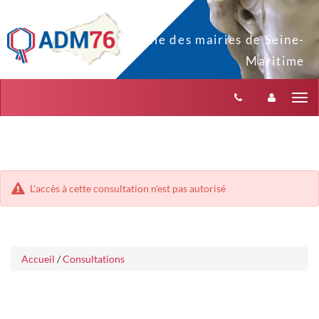
Aller
Aller
Tog
au
au
menu
nav
contenu
L'accès à cette consultation n'est pas autorisé
Accueil
/
Consultations