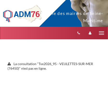
Aller au menu
Aller au contenu
Tog
nav
La consultation "Tvx2026_95 - VEULETTES-SUR-MER
(76450)" n'est pas en ligne.