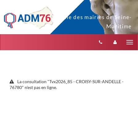
Aller au menu
Aller au contenu
Tog
nav
La consultation "Tvx2026_85 - CROISY-SUR-ANDELLE -
76780" n'est pas en ligne.