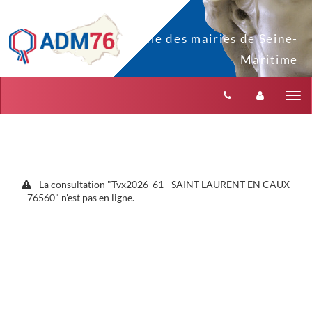
Aller au menu
Aller au contenu
Tog
nav
La consultation "Tvx2026_61 - SAINT LAURENT EN CAUX
- 76560" n'est pas en ligne.